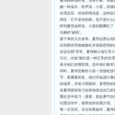
夏伟静静地听着，没有打断。他看
她一杯温水，轻声说：小棠，你描
生理反应。但你的情况是，这种反
惧症，它不是你的错，也不是什么
听到夏伟这样说，小棠的眼圈红了
论她的“缺陷”。
接下来的几次咨询，夏伟运用认知
识别那些导致她脸红并加剧恐惧的自
后议论我”等等。夏伟耐心地引导
它们，比如“脸红是一种正常的生理
表示他们在嘲笑我，也许他们根本
同时，夏伟还教给小棠一些放松技
节。更重要的是，他们开始进行暴
的场景，并练习用新的、更理性的
在夏伟面前练习自然地表达自己的
围社交中练习；接着，鼓起勇气在
社团活动中，做简短的自我介绍。
每一次尝试，无论结果如何，夏伟