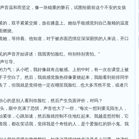
的声音温和而坚定，像一块稳重的磐石，试图给眼前这个不安的女孩
紧的，双手紧紧交握，放在膝盖上。她似乎能感觉到自己脸颊的温度
面燃烧。
着她，等待着。他知道，对于被赤面恐惧症深深困扰的人来说，开口
见的声音开始讲述：我我害怕脸红。特别特别害怕。”
轻声引导。
的力气：从小吧，我好像就有点敏感。上初中时，有一次在课堂上被
下子空白了。然后，我就感觉脸热得像要烧起来，我能看到前排同学
了，但我就是觉得他一定在嘲笑我脸红...也大多浑然不觉，或者只
担心的是别人看到你脸红，然后产生负面评价，对吗？
起头，眼中充满了恐惧，声音也大了一些，“每次一想到要见陌生人，
始紧张，心跳加速，然后脸就控制不住地红起来。我越是想控制，它
着我，都在笑话我，觉得我是个奇怪的人，是个爱脸红的胆小鬼。我