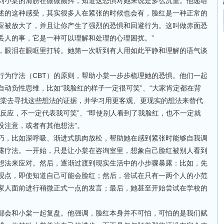
到小棠的肩膀在微微颤抖，知道这恐惧对她来说是多么沉重。他递给
述的这种感受，其实很多人在紧张的时候也会有，脸红是一种正常的
应被放大了，并且让你产生了强烈的恐惧和回避行为。这叫做赤面恐
丢人的事，它是一种可以理解和处理的心理困扰。”
，眼泪在眼眶里打转。她第一次听到有人用如此平静和理解的语气谈
行为疗法（CBT）的原则，帮助小棠一步步梳理她的恐惧。他们一起
动负性思维，比如“我脸红的样子一定很可笑”、“大家肯定都在背
小棠去寻找这些想法的证据，并学习用更客观、更现实的想法来替代
反应，不一定代表我可笑”、“即使别人看到了我脸红，也不一定就
没注意，或者有其他想法”。
巧，比如深呼吸、渐进式肌肉放松，帮助她在感到紧张时能够自我调
露疗法。一开始，只是让小棠在咨询室里，想象自己脸红被别人看到
想法来应对。然后，逐渐过渡到现实生活中的小步骤暴露：比如，先
观点，即使知道自己可能会脸红；然后，尝试在只有一两个人的小范
家人面前进行稍微正式一点的发言；最后，她甚至开始尝试在学校的
都会和小棠一起复盘。他强调，脸红本身并不可怕，可怕的是我们赋