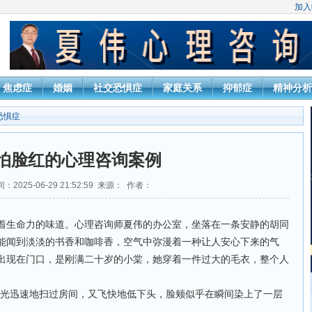
加入
焦虑症
婚姻
社交恐惧症
家庭关系
抑郁症
精神分析
恐惧症
怕脸红的心理咨询案例
：2025-06-29 21:52:59 来源： 作者：
着生命力的味道。心理咨询师夏伟的办公室，坐落在一条安静的胡同
能闻到淡淡的书香和咖啡香，空气中弥漫着一种让人安心下来的气
出现在门口，是刚满二十岁的小棠，她穿着一件过大的毛衣，整个人
目光迅速地扫过房间，又飞快地低下头，脸颊似乎在瞬间染上了一层