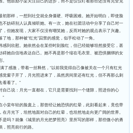
维。他鼓励小棠关注自己的进步，而不是仅仅盯着那些还没有完全克
最初那样，一想到社交就全身僵硬、呼吸困难。她开始明白，即使脸
也不妨碍别人认真倾听她。有一次，她在社团活动中分享了自己对一
了，但她发现，大家不仅没有嘲笑她，反而对她的观点表示了兴趣。
落了地，那种被“红光”囚禁的感觉，似乎松动了一角。
伟感到欣慰。她依然会在某些时刻脸红，但已经能够坦然接受它，甚
妨碍她自信地表达自己。她不再是那个缩在毛衣里、被恐惧捆绑的女
彩。
充满了感激，带着一丝释然，“以前我觉得自己像被关在一个只有红光
感觉窗子开了，月光照进来了，虽然房间里还有红光，但不再那么刺
去看看了。”
对自己说：月光一直都在，它只是需要找到一个缝隙，照进你的心
。”
在小棠年轻的脸庞上，那曾经让她恐惧的红晕，此刻看起来，竟也带
，在月光下，坦然地面对自己的红晕，也坦然地走向更广阔的世界。
不是吗？就像《城里的月光把梦照亮》里所写的那样，那些微小的勇
惧，照亮前行的路。