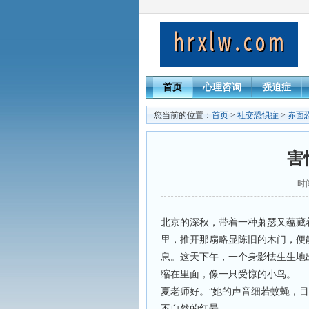
首页
心理咨询
强迫症
您当前的位置：
首页
>
社交恐惧症
>
赤面
害
时间
北京的深秋，带着一种萧瑟又蕴藏
里，推开那扇略显陈旧的木门，便
息。这天下午，一个身影怯生生地
缩在里面，像一只受惊的小鸟。
夏老师好。”她的声音细若蚊蝇，
不自然的红晕。