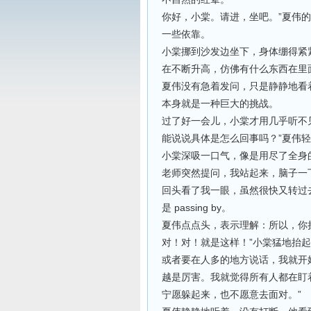
你好，小棠。请进，坐吧。”夏伟
一些依靠。
小棠挪到沙发边坐下，身体绷得紧
在不断升高，仿佛有什么东西在里
夏伟没有急着发问，只是静静地看
本身就是一种巨大的挑战。
过了好一会儿，小棠才用几乎听不
能说说具体是怎么回事吗？”夏伟
小棠深吸一口气，像是用尽了全身
老师突然提问，我站起来，脑子一
回头看了我一眼，虽然很快又转过去
是 passing by。
夏伟点点头，表示理解：所以，你
对！对！就是这样！”小棠猛地抬
或者要在人多的地方说话，我就开
越是厉害。我就觉得所有人都在盯
宁愿躲起来，也不愿意去面对。”