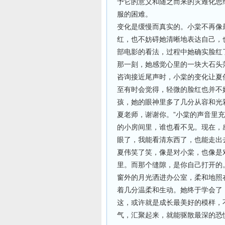
予它的意义和随之而来的灾难化思
服的困难。
变化是缓慢而真实的。小棠不再像
红，也不妨碍她清晰地表达自己，
部电影的看法，过程中她确实脸红
那一刻，她感觉心里的一块大石头
咨询接近尾声时，小棠的变化让夏
至有时会觉得，轻微的脸红也并不
孩，她的眼神里多了几分从容和光
夏老师，谢谢你。”小棠的声音里
的小房间里，谁也看不见。现在，
眼了，我能看清东西了，也能走出
夏伟笑了笑，像是对小棠，也像是
里。而那个缝隙，是你自己打开的
窗外的月光洒进办公室，柔和地照
着几分温柔和生动。她终于学会了
这，或许就是成长最美好的模样，
气，汇聚起来，就能驱散最深的恐